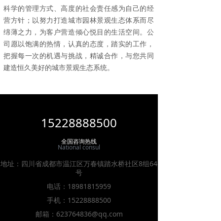
科学的管理方式、高度的社会责任感为自己的经
营方针；以努力打造城市园林景观生态体系而尽
绵薄之力，为客户营造倾心悦目的生活空间。公
司愿以饱满的热情，认真的态度，踏实的工作，
把握每一次的机遇与挑战，精诚合作，与您共同
建造恒久美好的城市景观生态系统。
15228888500
全国咨询热线
National consul
地址：
四川省成都市温江区万春镇踏水桥社区8组64
号
电话：
18981815959
手机：
15228888500
邮箱：
623764836@qq.com