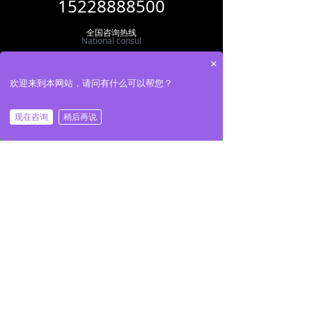
15228888500
全国咨询热线
National consul
×
地址：
四川省成都市温江区万春镇踏水桥社区8组64
号
欢迎来到本网站，请问有什么可以帮您？
电话：
18981815959
手机：
15228888500
ꀇ
ꂅ
ꀷ
现在咨询
稍后再说
首页
电话
导航
邮箱：
623764836@qq.com
扫描二维码
关注四川七彩奇园园林工程