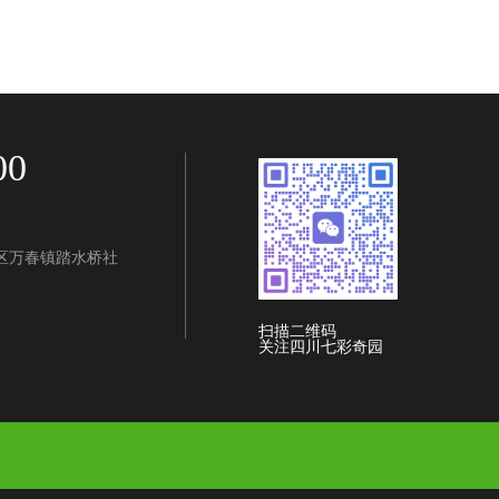
00
区万春镇踏水桥社
扫描二维码
关注四川七彩奇园