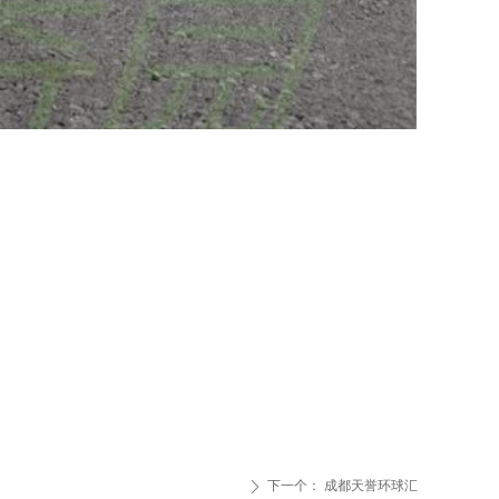
下一个：
成都天誉环球汇
ꄲ