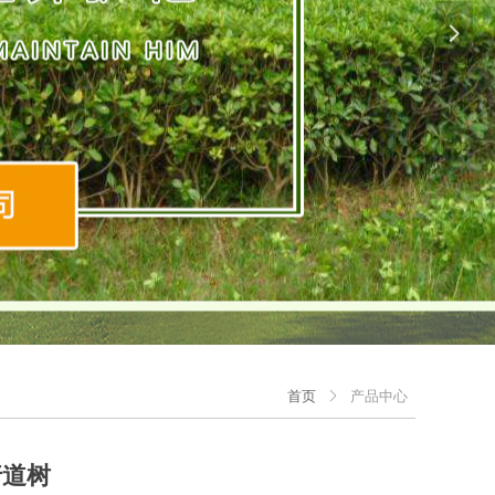
넲
首页
产品中心
ꁕ
行道树