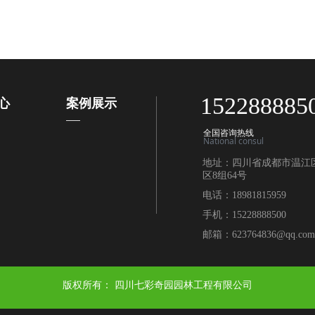
152288885
心
案例展示
全国咨询热线
National consul
地址：
四川省成都市温江
区8组64号
电话：
18981815959
手机：
15228888500
邮箱：
623764836@qq.com
版权所有：
四川七彩奇园园林工程有限公司